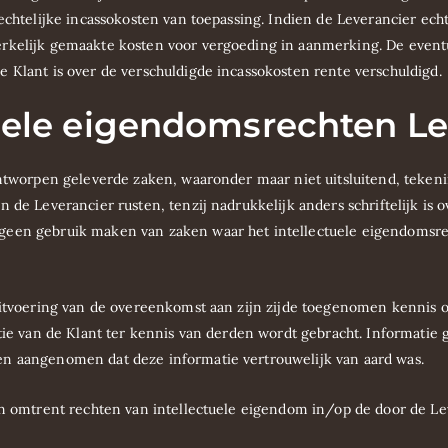
rechtelijke incassokosten van toepassing. Indien de Leverancier ech
erkelijk gemaakte kosten voor vergoeding in aanmerking. De event
 Klant is over de verschuldigde incassokosten rente verschuldigd.
ctuele eigendomsrechten L
 ontworpen geleverde zaken, waaronder maar niet uitsluitend, teke
n de Leverancier rusten, tenzij nadrukkelijk anders schriftelijk i
geen gebruik maken van zaken waar het intellectuele eigendomsrec
 uitvoering van de overeenkomst aan zijn zijde toegenomen kennis 
tie van de Klant ter kennis van derden wordt gebracht. Informatie gel
en aangenomen dat deze informatie vertrouwelijk van aard was.
en omtrent rechten van intellectuele eigendom in/op de door de Le