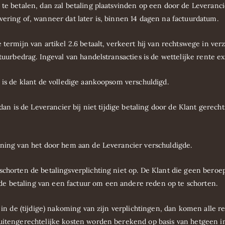
te betalen, dan zal betaling plaatsvinden op een door de Leverancie
vering of, wanneer dat later is, binnen 14 dagen na factuurdatum.
 termijn van artikel 2.6 betaalt, verkeert hij van rechtswege in ve
tuurbedrag. Ingeval van handelstransacties is de wettelijke rente ex
n is de klant de volledige aankoopsom verschuldigd.
 dan is de Leverancier bij niet tijdige betaling door de Klant gerec
ening van het door hem aan de Leverancier verschuldigde.
schorten de betalingsverplichting niet op. De Klant die geen beroep
e betaling van een factuur om een andere reden op te schorten.
s in de (tijdige) nakoming van zijn verplichtingen, dan komen alle r
uitengerechtelijke kosten worden berekend op basis van hetgeen in 