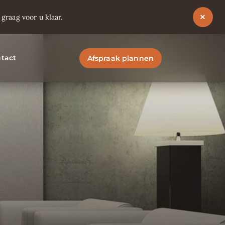
raag voor u klaar.
tact
Afspraak plannen