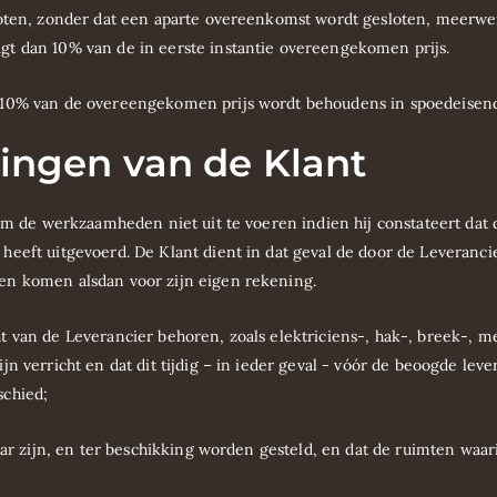
loten, zonder dat een aparte overeenkomst wordt gesloten, meerwer
t dan 10% van de in eerste instantie overeengekomen prijs.
 10% van de overeengekomen prijs wordt behoudens in spoedeisend
htingen van de Klant
 om de werkzaamheden niet uit te voeren indien hij constateert dat
heeft uitgevoerd. De Klant dient in dat geval de door de Leveranc
en komen alsdan voor zijn eigen rekening.
van de Leverancier behoren, zoals elektriciens-, hak-, breek-, me
n verricht en dat dit tijdig – in ieder geval - vóór de beoogde lev
schied;
baar zijn, en ter beschikking worden gesteld, en dat de ruimten wa